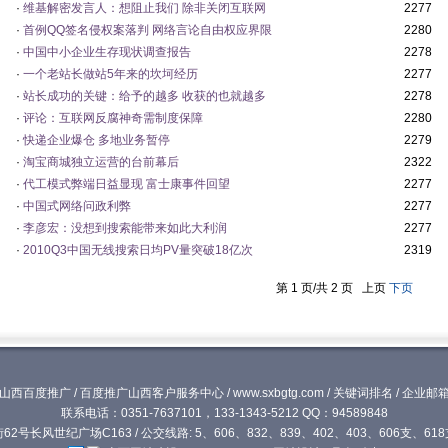
·
维基解密发言人：想阻止我们 除非关闭互联网
2277
·
首例QQ签名侵权案落判 网络言论自由权应界限
2280
·
中国中小企业生存现状调查报告
2278
·
一个老站长做站5年来的坎坷经历
2277
·
站长成功的关键：给予的越多 收获的也就越多
2278
·
评论：互联网反腐神奇需制度保障
2280
·
快递企业爆仓 多地业务暂停
2279
·
淘宝商城独立运营的台前幕后
2322
·
代工模式弊端日益显现 富士康事件回望
2277
·
中国式网络问政利弊
2277
·
李彦宏：没想到搜索能带来如此大利润
2277
·
2010Q3中国无线搜索日均PV量突破18亿次
2319
第 1 页/共 2 页 上页
下页
山西百度推广
/
百度推广山西客户服务中心
/
www.sxbgtg.com
/
关键词排名
/
企业邮
联系电话：0351-7637101，133-1343-5212 QQ：94589848
号长风世纪广场C163 / 公交线路: 5、606、832、839、402、403、606支、