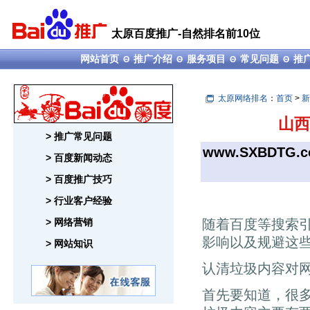
太原百度推广-自然排名前10位
网站首页
推广介绍
服务项目
常见问题
推
Θ
Θ
Θ
Θ
太原网络排名
：
首页
>
新
山西
> 推广常见问题
www.SXBDTG.
> 百度新闻动态
> 百度推广技巧
> 行业客户经验
> 网络营销
随着百度等搜索
影响以及规避这
> 网站知识
认清垃圾内容对
首先要知道，很