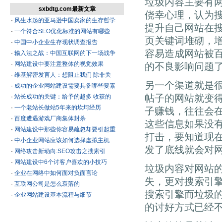
垃圾内容主要有
sxbdtg.com最新文章
侥幸心理，认为
·
风生水起的亚马逊中国卖家的生存哲学
提升自己网站在
·
一个符合SEO优化标准的网站有哪些
页关键词堆砌，
·
中国中小企业生存现状调查报告
容易造成网站被
·
输入法之战：中国互联网的下一场战争
·
网站建设中要注意整体的视觉效果
的不良影响问题
·
维基解密发言人：想阻止我们 除非关
另一个渠道就是
·
成功的企业网站建设需要具备哪些要素
帖子的网站就变
·
站长成功的关键：给予的越多 收获的
·
一个老站长做站5年来的坎坷经历
子赚钱，往往会
·
百度遭遇游戏厂商集体封杀
这些信息如果没
·
网站建设中那些你容易疏忽却要引起重
打击，要知道现
·
中小企业网站应该如何选择虚拟主机
发了底线就会对
·
网络攻击新动向:SEO攻击之搜索引
·
网站建设中6个讨客户喜欢的小技巧
垃圾内容对网站
·
企业在网络中如何面对负面言论
失，更对搜索引
·
互联网公司是怎么衰落的
搜索引擎而垃圾
·
企业网站建设基本流程与细节
的讨好方式已经