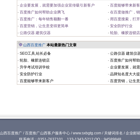
·
企业要发展，就需要加强企业宣传吸引新客户
·
百度能够带来新客
·
百度推广如何帮助企业腾飞
·
在百度做推广，销
·
百度推广：每年销售额翻一番
·
用百度搜索，打开
·
百度营销，让生意变得更简单
·
安全防护行业
·
公路仪器 建筑仪器
·
轮胎、橡胶连锁店
山西百度推广
本站最新热门文章
·
SEO工具,站长必备
·
公路仪器 建筑仪
·
轮胎、橡胶连锁店
·
百度推广如何帮助
·
升学考试培训学校
·
企业要发展，就需
·
安全防护行业
·
品牌知名度大大提高
·
百度能够带来新客户
·
百度营销，让生意
山西百度推广
/
百度推广山西客户服务中心
/
www.sxbgtg.com
/
关键词排名
/
企业邮
联系电话：0351-7637101，133-1343-5212 QQ：94589848