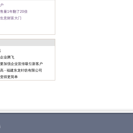
户
售量1年翻了20倍
生意财富大门
器
企业腾飞
要加强企业宣传吸引新客户
 - 福建东龙针纺有限公司
变得更简单
箱