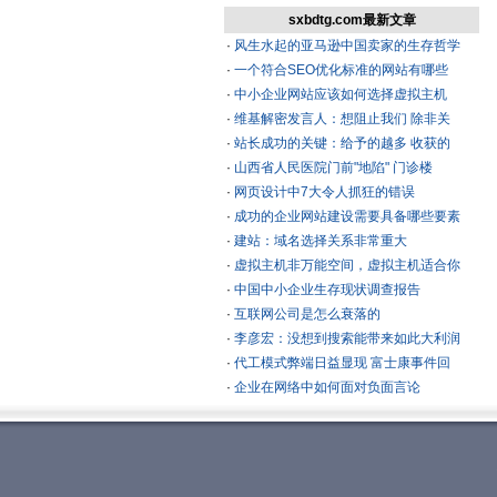
sxbdtg.com最新文章
·
风生水起的亚马逊中国卖家的生存哲学
·
一个符合SEO优化标准的网站有哪些
·
中小企业网站应该如何选择虚拟主机
·
维基解密发言人：想阻止我们 除非关
·
站长成功的关键：给予的越多 收获的
·
山西省人民医院门前"地陷" 门诊楼
·
网页设计中7大令人抓狂的错误
·
成功的企业网站建设需要具备哪些要素
·
建站：域名选择关系非常重大
·
虚拟主机非万能空间，虚拟主机适合你
·
中国中小企业生存现状调查报告
·
互联网公司是怎么衰落的
·
李彦宏：没想到搜索能带来如此大利润
·
代工模式弊端日益显现 富士康事件回
·
企业在网络中如何面对负面言论