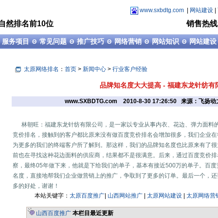
www.sxbdtg.com
|
网站建设
|
自然排名前10位
销售热线：1
服务项目
常见问题
推广技巧
网络营销
网站知识
网站建设
Θ
Θ
Θ
Θ
Θ
Θ
太原网络排名
：
首页
>
新闻中心
>
行业客户经验
品牌知名度大大提高 - 福建东龙针纺有
www.SXBDTG.com
2010-8-30 17:26:50 来源：飞
林朝旺：福建东龙针纺有限公司，是一家以专业从事内衣、花边、弹力面料的
竞价排名，接触到的客户都比原来没有做百度竞价排名会增加很多，我们企业在
为更多的我们的终端客户所了解到。那这样，我们的品牌知名度也比原来有了很
前也在寻找这种花边面料的供应商，结果都不是很满意。后来，通过百度竞价排
察，最终05年做下来，他就是下给我们的单子，基本有接近500万的单子。百
名度，直接地帮我们企业做营销上的推广，争取到了更多的订单。最后一个，还
多的好处，谢谢！
本站关键字：
太原百度推广
|
山西网站推广
|
太原网站建设
|
太原网络营
山西百度推广
本栏目最近更新