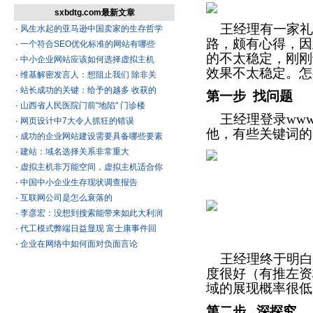
sxbdtg.com最新文章
王经理有一家礼
·
风生水起的亚马逊中国卖家的生存哲学
路，颇有心得，因
·
一个符合SEO优化标准的网站有哪些
的不太稳定，刚刚
·
中小企业网站应该如何选择虚拟主机
效果不太稳定。怎
·
维基解密发言人：想阻止我们 除非关
·
站长成功的关键：给予的越多 收获的
第一步
找问题
·
山西省人民医院门前"地陷" 门诊楼
王经理登录
www
·
网页设计中7大令人抓狂的错误
他，有些关键词的
·
成功的企业网站建设需要具备哪些要素
·
建站：域名选择关系非常重大
·
虚拟主机非万能空间，虚拟主机适合你
·
中国中小企业生存现状调查报告
·
互联网公司是怎么衰落的
·
李彦宏：没想到搜索能带来如此大利润
·
代工模式弊端日益显现 富士康事件回
·
企业在网络中如何面对负面言论
王经理终于明白
度很好（有推左资
域的展现概率很低
第二步
深探究