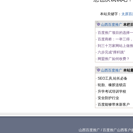
本站关键字：
太原百
山西百度推广
本栏
·
百度推广项目的选择一
·
百度商桥：一举三得，
·
到三十万家网站上做推
·
六步完成“撑杆跳”
·
网盟推广如何收费？
山西百度推广
本站
·
SEO工具,站长必备
·
轮胎、橡胶连锁店
·
升学考试培训学校
·
安全防护行业
·
百度能够带来新客户
山西百度推广
/
百度推广山西客户