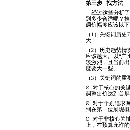
第三步
找方法
经过这些分析了
到多少合适呢？推
调价幅度应该以下
（
1
）关键词历史
7
大；
（
2
）历史趋势情
应该越大。以“广
较激烈，且当前出
度要大一些。
（
3
）关键词的重
Ø
对于核心的关
调整出价达到首屏
Ø
对于个别追求
到在第一位展现概
Ø
对于非核心关
上，在预算允许的