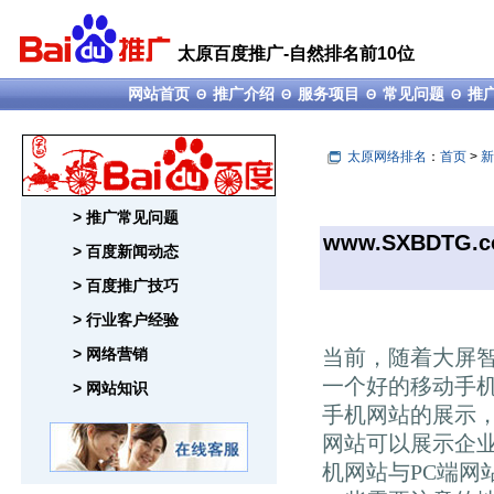
太原百度推广-自然排名前10位
网站首页
推广介绍
服务项目
常见问题
推
Θ
Θ
Θ
Θ
太原网络排名
：
首页
>
新
> 推广常见问题
www.SXBDTG.
> 百度新闻动态
> 百度推广技巧
> 行业客户经验
> 网络营销
当前，随着大屏
一个好的移动手
> 网站知识
手机网站的展示
网站可以展示企
机网站与PC端网