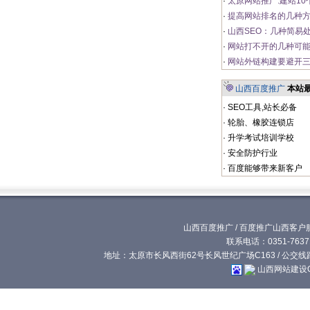
·
太原网站推广:建站1
·
提高网站排名的几种
·
山西SEO：几种简易
·
网站打不开的几种可
·
网站外链构建要避开三
山西百度推广
本站
·
SEO工具,站长必备
·
轮胎、橡胶连锁店
·
升学考试培训学校
·
安全防护行业
·
百度能够带来新客户
山西百度推广
/
百度推广山西客户
联系电话：0351-76371
地址：太原市长风西街62号长风世纪广场C163 / 公交线路:
山西网站建设