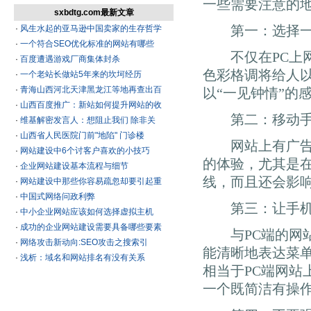
一些需要注意的
sxbdtg.com最新文章
第一：选择一个
·
风生水起的亚马逊中国卖家的生存哲学
·
一个符合SEO优化标准的网站有哪些
不仅在PC上网
·
百度遭遇游戏厂商集体封杀
色彩格调将给人
·
一个老站长做站5年来的坎坷经历
·
青海山西河北天津黑龙江等地再查出百
以“一见钟情”的
·
山西百度推广：新站如何提升网站的收
第二：移动手机
·
维基解密发言人：想阻止我们 除非关
·
山西省人民医院门前"地陷" 门诊楼
网站上有广告会
·
网站建设中6个讨客户喜欢的小技巧
的体验，尤其是
·
企业网站建设基本流程与细节
线，而且还会影
·
网站建设中那些你容易疏忽却要引起重
·
中国式网络问政利弊
第三：让手机网
·
中小企业网站应该如何选择虚拟主机
·
成功的企业网站建设需要具备哪些要素
与PC端的网站
·
网络攻击新动向:SEO攻击之搜索引
能清晰地表达菜
·
浅析：域名和网站排名有没有关系
相当于PC端网站
一个既简洁有操