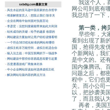
我这个人，
sxbdtg.com最新文章
网公司到底有
·
风生水起的亚马逊中国卖家的生存哲学
我总结了一下
·
维基解密发言人：想阻止我们 除非关
·
企业在网络中如何面对负面言论
·
李彦宏：没想到搜索能带来如此大利润
第一类，拷
·
站长成功的关键：给予的越多 收获的
早些年，大
·
网站建设方案如何让用户轻松读懂看明
看到出现了新
·
一个符合SEO优化标准的网站有哪些
国，抢得先发
·
虚拟主机非万能空间，虚拟主机适合你
个新网站，我
·
输入法之战：中国互联网的下一场战争
是中文的。还
·
网站建设中那些你容易疏忽却要引起重
·
百度遭遇游戏厂商集体封杀
国内像腾讯、
·
中小企业网站应该如何选择虚拟主机
问题之后，都
·
解决网站垃圾内容的两点方法
程中，它们也
关。而小公司
以，把抄袭美
了，而且我认
再者，美国