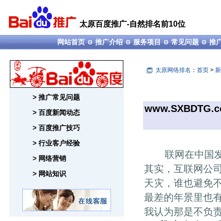
太原百度推广-自然排名前10位
网站首页
推广介绍
服务项目
常见问题
推
Θ
Θ
Θ
Θ
太原网络排名
：
首页
>
新
> 推广常见问题
www.SXBDTG.
> 百度新闻动态
> 百度推广技巧
> 行业客户经验
联网在中国发展
> 网络营销
其实，互联网公
> 网站知识
天灾，谁也避免
最差的年景里也
我认为那是不负