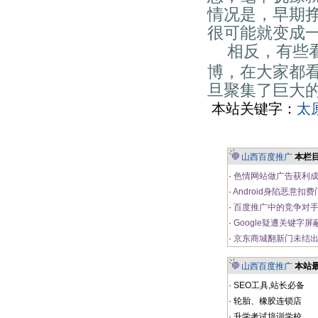
情况是，早期
很可能就变成
相反，有些
博，在大家都
旦聚集了巨大
本站关键字：
太
山西百度推广
本栏
·
色情网站做广告获利成
·
Android身陷恶意扣
·
百度推广中的竞争对
·
Google疑遭关键字屏
·
京东商城翻新门未结出
山西百度推广
本站
·
SEO工具,站长必备
·
轮胎、橡胶连锁店
·
升学考试培训学校